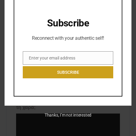
Το εργαστήριο αυτό είναι κατάλληλο για
όποιον επιθυμεί:
να βελτιώσει την φωνή του,
Subscribe
να απαλλαγεί από φόβους και αναστολές,
να εκφράζει με σθένος και συνέπεια τις
Reconnect with your authentic self!
ανάγκες του,
να δουλέψει με συγκρουόμενα συναισθήματα
όπως ο θυμός, η λύπη, το πένθος και η
Enter your email address
Email
αγωνία,
να βρίσκει ευχάριστους και δημιουργικούς
SUBSCRIBE
τρόπους για να δώσει φωνή στην ψυχή του.
Είσαι έτοιμος να κάνεις το πρώτο βήμα προς
την ελευθερία της έκφρασης, την αγάπη και
τη χαρά;
Thanks, I’m not interested