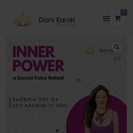
0
Dioni Karoki
Sacred Voice
Αρχική
About me
Sacred Voice
ThetaHealing®
Mindful
Resonance
Meditations
Ημερολόγιο
Blog
Media