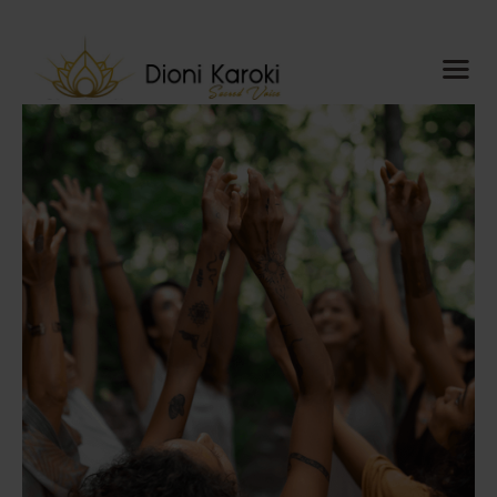
Dioni Karoki
Sacred Voice
Αρχική
About me
Sacred Voice
ThetaHealing®
Mindful
Resonance
Meditations
Ημερολόγιο
Blog
Media