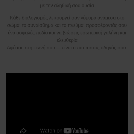
Επικοινωνία
με την αληθινή σου ουσία
Κάθε διαλογισμός λειτουργεί σαν γέφυρα ανάμεσα στο
σώμα, το συναίσθημα και το πνεύμα, προσφέροντάς σου
ένα ασφαλές πεδίο και να βιώσεις εσωτερική γαλήνη και
ελευθερία
Αφέσου στη φωνή σου — είναι ο πιο πιστός οδηγός σου.