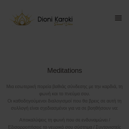
Dioni Karoki
Sacred Voice
Αρχική
About me
Sacred Voice
Meditations
ThetaHealing®
Mindful
Μια εσωτερική πορεία βαθιάς σύνδεσης με την καρδιά, τη
Resonance
φωνή και το πνεύμα σου.
Meditations
Οι καθοδηγούμενοι διαλογισμοί που θα βρεις σε αυτή τη
Ημερολόγιο
συλλογή είναι σχεδιασμένοι για να σε βοηθήσουν να:
Blog
Αποκαλύψεις τη φωνή που σε ενδυναμώνει /
Media
Εξισορροπήσεις το νευρικό σου σύστημα / Συντονιστείς