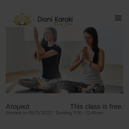
Dioni Karoki
Sacred Voice
Αρχική
About me
Sacred Voice
ThetaHealing®
Mindful
Resonance
Meditations
Ημερολόγιο
Ατομικά
This class is free.
Blog
Started on
10/11/2022
Sunday 11.30 - 12.45am
Media