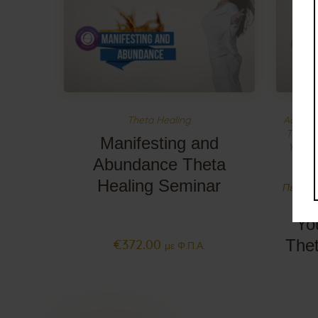
Theta Healing
Advanc
Theta 
Manifesting and
You an
Abundance Theta
Thet
Θερα
Healing Seminar
Πεποιθή
Yo
Thet
€
372
.
00
με Φ.Π.Α.