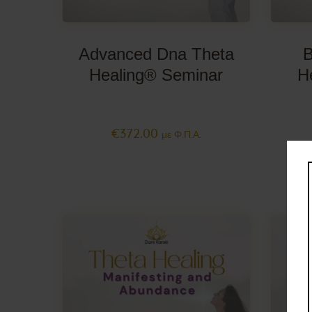
Advanced Dna Theta
B
Healing® Seminar
H
€
372
.
00
με Φ.Π.Α.