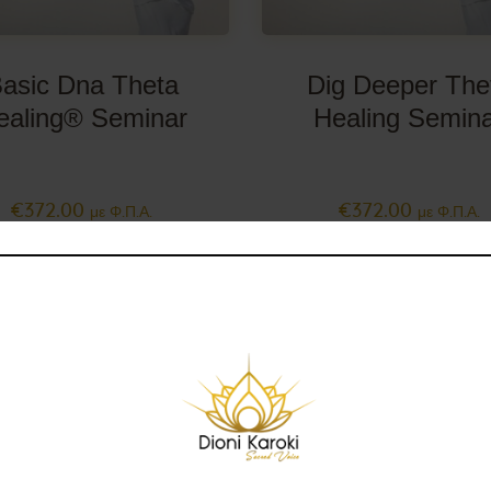
Επικοινωνία
asic Dna Theta
Dig Deeper The
ealing® Seminar
Healing Semin
€
372
.
00
€
372
.
00
με Φ.Π.Α.
με Φ.Π.Α.
Out of stock