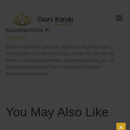
Dioni Karoki
Κωνσταντίνος Κ.
Sacred Voice
13/09/2022
Αρχική
“Είμαι σύμβουλος ψυχικής υγείας σε δημόσια δομή.
Απολαμβάνω να διευρύνω τους ορίζοντές μου και να
About me
αποκτώ νέα εφόδια για τους θεραπευόμενούς μου. Η
Sacred Voice
Διόνη με μύησε στον πιο συναρπαστικό κόσμο
ThetaHealing®
αυτοπροσδιορισμού.”
Mindful
Resonance
Meditations
Ημερολόγιο
You May Also Like
Blog
Media