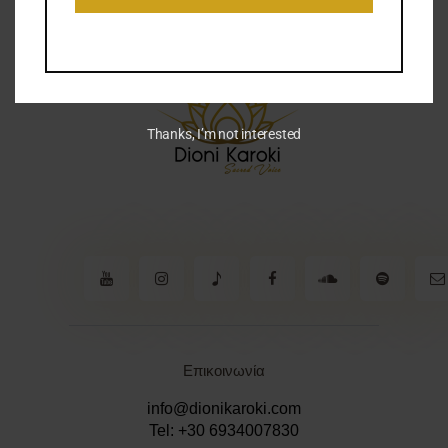
Thanks, I’m not interested
Επικοινωνία
info@dionikaroki.com
Tel: +30 6934007830