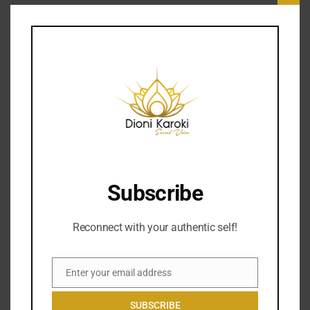
Επικοινωνία
Clos
Αναστασία Φ.
Μαρία Δ.
Πληροφορίες
Όροι & Προϋποθέσεις
Subscribe
Πολιτική Ακυρώσεων &
Reconnect with your authentic self!
Επιστροφής Χρημάτων (Refund
/ Cancellation Policy)
Enter your email address
Πολιτική Απορρήτου
Email
Επικοινωνία
SUBSCRIBE