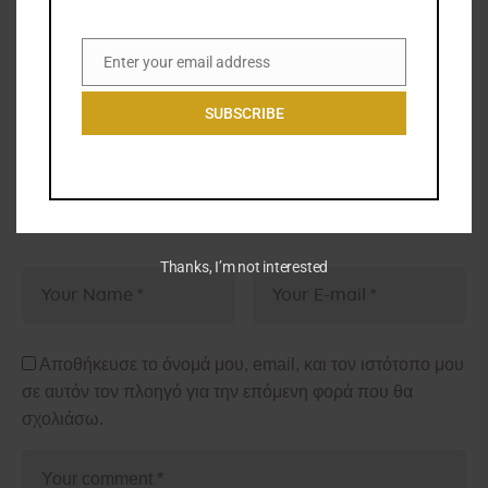
Enter your email address
Email
SUBSCRIBE
Leave a comment
Thanks, I’m not interested
Αποθήκευσε το όνομά μου, email, και τον ιστότοπο μου
σε αυτόν τον πλοηγό για την επόμενη φορά που θα
σχολιάσω.