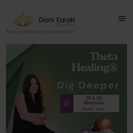
Dioni Karoki
Sacred Voice
Αυτή η εκδήλωση έχει τελειώσει.
Αρχική
About me
Sacred Voice
ThetaHealing®
Mindful
Resonance
Meditations
Ημερολόγιο
Blog
Media