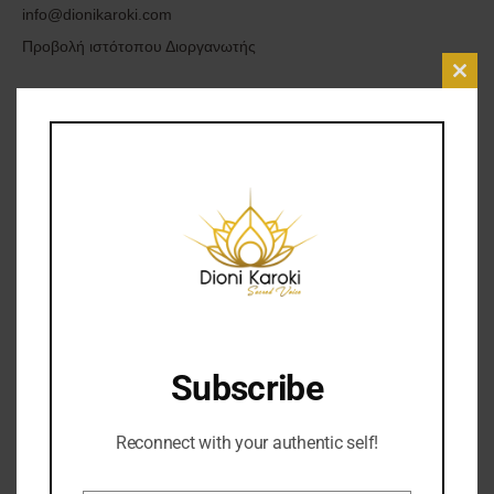
info@dionikaroki.com
Προβολή ιστότοπου Διοργανωτής
Clos
Χώρος Διεξαγωγής
online
Prev
Subscribe
Next
Reconnect with your authentic self!