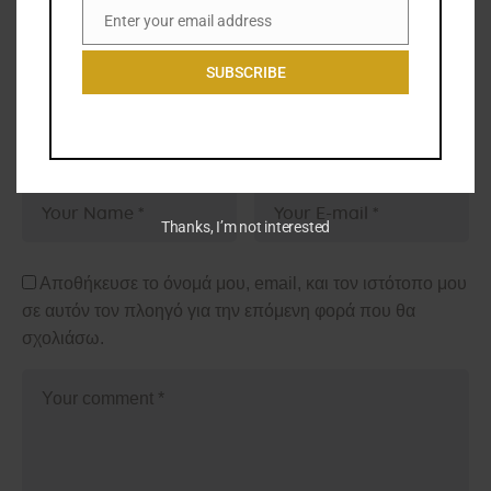
Enter your email address
Email
SUBSCRIBE
Leave a comment
Thanks, I’m not interested
Αποθήκευσε το όνομά μου, email, και τον ιστότοπο μου
σε αυτόν τον πλοηγό για την επόμενη φορά που θα
σχολιάσω.