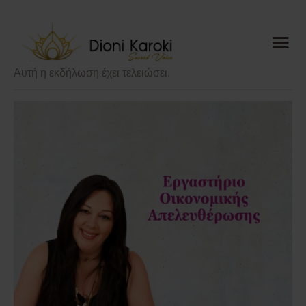
Dioni Karoki
Sacred Voice
Αυτή η εκδήλωση έχει τελειώσει.
Αρχική
About me
Sacred Voice
ThetaHealing®
Mindful
Resonance
Meditations
Ημερολόγιο
Blog
Media