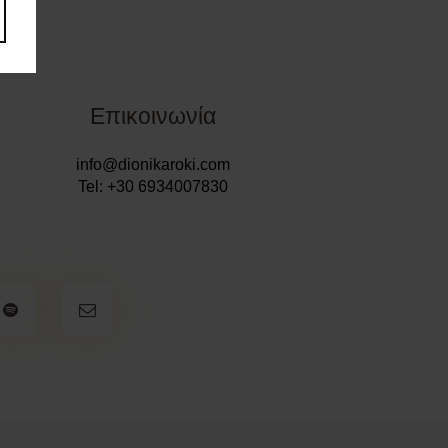
Επικοινωνία
info@dionikaroki.com
Tel: +30 6934007830