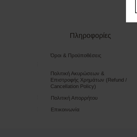
Πληροφορίες
Όροι & Προϋποθέσεις
Πολιτική Ακυρώσεων &
Επιστροφής Χρημάτων (Refund /
Cancellation Policy)
Πολιτική Απορρήτου
Επικοινωνία