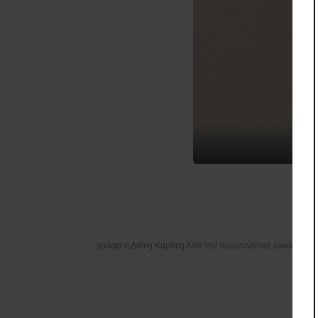
γράφει η Διόνη Καρόκη Από την προγεννητική ηλικία μέχρ