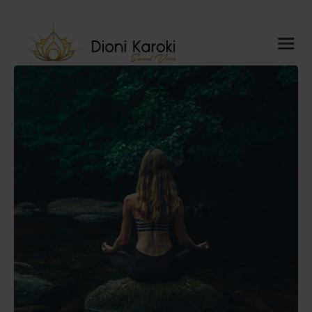
Dioni Karoki
Sacred Voice
Αρχική
About me
Sacred Voice
ThetaHealing®
Mindful
Resonance
Meditations
Ημερολόγιο
Blog
Media