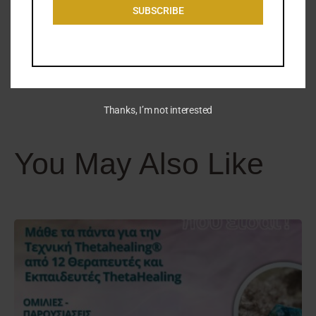
SUBSCRIBE
Στην ουσία, η ζωή τους είναι ένα συνεχές ταξίδι
αυτογνωσίας, προσωπικής ανάπτυξης και συνεισφοράς,
που αποδίδει πολλαπλάσια αποτελέσματα σε ισορροπία
και ευημερία.
Thanks, I’m not interested
You May Also Like