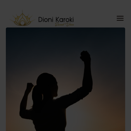
Dioni Karoki
Sacred Voice
Αρχική
About me
Sacred Voice
ThetaHealing®
Mindful
Resonance
Meditations
Ημερολόγιο
Blog
Media